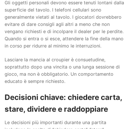
Gli oggetti personali devono essere tenuti lontani dalla
superficie del tavolo. I telefoni cellulari sono
generalmente vietati al tavolo. I giocatori dovrebbero
evitare di dare consigli agli altri a meno che non
vengano richiesti e di incolpare il dealer per le perdite.
Quando si entra o si esce, attendere la fine della mano
in corso per ridurre al minimo le interruzioni.
Lasciare la mancia al croupier è consuetudine,
soprattutto dopo una vincita o una lunga sessione di
gioco, ma non è obbligatorio. Un comportamento
educato è sempre richiesto.
Decisioni chiave: chiedere carta,
stare, dividere e raddoppiare
Le decisioni più importanti durante una partita