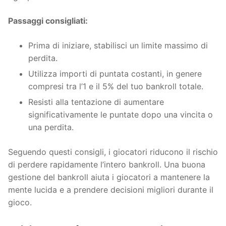
Passaggi consigliati:
Prima di iniziare, stabilisci un limite massimo di
perdita.
Utilizza importi di puntata costanti, in genere
compresi tra l’1 e il 5% del tuo bankroll totale.
Resisti alla tentazione di aumentare
significativamente le puntate dopo una vincita o
una perdita.
Seguendo questi consigli, i giocatori riducono il rischio
di perdere rapidamente l’intero bankroll. Una buona
gestione del bankroll aiuta i giocatori a mantenere la
mente lucida e a prendere decisioni migliori durante il
gioco.