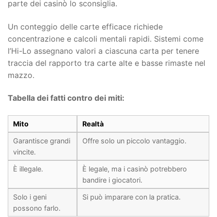
parte dei casinò lo sconsiglia.
Un conteggio delle carte efficace richiede
concentrazione e calcoli mentali rapidi. Sistemi come
l’Hi-Lo assegnano valori a ciascuna carta per tenere
traccia del rapporto tra carte alte e basse rimaste nel
mazzo.
Tabella dei fatti contro dei miti:
Mito
Realtà
Garantisce grandi
Offre solo un piccolo vantaggio.
vincite.
È illegale.
È legale, ma i casinò potrebbero
bandire i giocatori.
Solo i geni
Si può imparare con la pratica.
possono farlo.