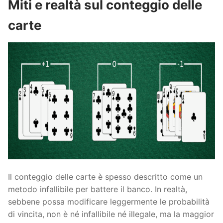
Miti e realtà sul conteggio delle
carte
Il conteggio delle carte è spesso descritto come un
metodo infallibile per battere il banco. In realtà,
sebbene possa modificare leggermente le probabilità
di vincita, non è né infallibile né illegale, ma la maggior